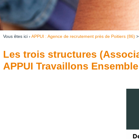
Vous êtes ici ›
APPUI : Agence de recrutement près de Poitiers (86)
Les trois structures (Associ
APPUI Travaillons Ensemble