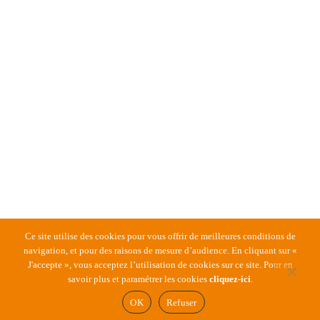
Ce site utilise des cookies pour vous offrir de meilleures conditions de
navigation, et pour des raisons de mesure d’audience. En cliquant sur «
J'accepte », vous acceptez l’utilisation de cookies sur ce site. Pour en
Plan du site
–
Mentions légales et Politique de
savoir plus et paramétrer les cookies
cliquez-ici
.
confidentialité
–
Contactez-nous
OK
Refuser